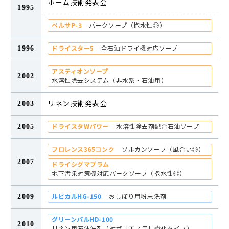
ホーム技術発表会
1995
ペルサP-3
パークソープ（抱水性◎）
ドライスター5
全石油ドライ機対応ソープ
1996
アスティオンソープ
2002
水溶性除去システム（非水系・石油用）
リネン技術発表会
2003
ドライスタWパワー
水溶性除去剤配合石油ソープ
2005
フロレンス365コンク
ソルカンソープ（風合い◎）
2007
ドライシグマプラム
地下汚染対策機対応パークソープ（抱水性◎）
ルピカルHG-150
おしぼり用粉末洗剤
2009
グリーンパルHD-100
2010
リネン用液体洗剤（対ポリエステル強化タイプ）